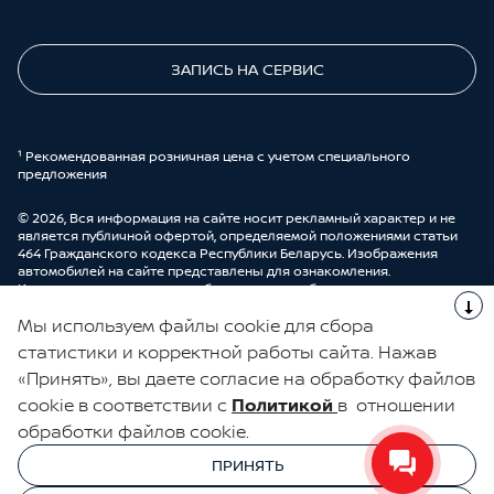
ЗАПИСЬ НА СЕРВИС
¹ Рекомендованная розничная цена с учетом специального
предложения
© 2026, Вся информация на сайте носит рекламный характер и не
является публичной офертой, определяемой положениями статьи
464 Гражданского кодекса Республики Беларусь. Изображения
автомобилей на сайте представлены для ознакомления.
Комплектации и цены могут быть изменены без предварительного
оповещения. Более подробную информацию можно получить в
Мы используем файлы cookie для сбора
автоцентре ООО “ДрайвМоторс”.
Cделано в UDP Auto
статистики и корректной работы сайта. Нажав
«Принять», вы даете согласие на обработку файлов
ЭЛЕКТРОННАЯ КНИГА ОТЗЫВОВ
cookie в соответствии с
Политикой
в отношении
обработки файлов cookie.
© 2026, УНП 191111259
УНП 191111259 ООО "ДрайвМоторс"
ПРИНЯТЬ
ООО "ДрайвМоторс"