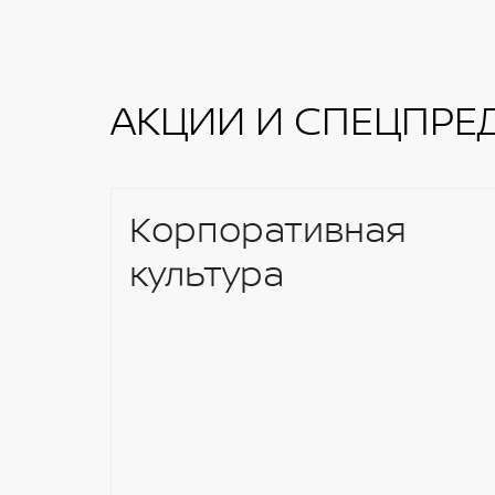
Многофункциональная мультимедийна
Стальная защита картера
проигрывателем и навигационной си
Система мониторнга давления в шина
7" цветной сенсорный дисплей
АКЦИИ И СПЕЦПРЕ
Корпоративная
культура