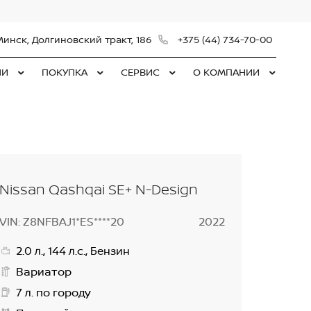
Минск, Долгиновский тракт, 186
+375 (44) 734-70-00
ЛИ
ПОКУПКА
СЕРВИС
О КОМПАНИИ
Nissan Qashqai SE+ N-Design
VIN: Z8NFBAJ1*ES****20
2022
2.0 л., 144 л.с., Бензин
Вариатор
7 л. по городу