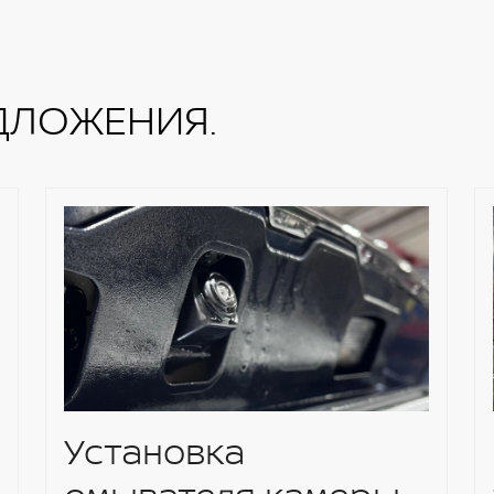
я система NissanConnect 2.0 с AM/FM/CD/MP3
стемой
х
ДЛОЖЕНИЯ.
Установка