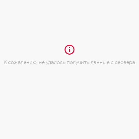
рии движения (ATC)
ого открытия детьми
о стекла
 управлением
консоли
е безопасности водителя
ровкой плечевой точки по высоте
х
ой блокировкой
К сожалению, не удалось получить данные с сервера
о заднего вида
грывателем
емой автовозврата (ARC)
ком и пассажирском сидениях
й части задней двери
подстаканниками
м двигателя
леем