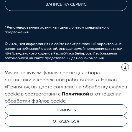
ЗАПИСЬ НА СЕРВИС
¹ Рекомендованная розничная цена с учетом специального
предложения
© 2026, Вся информация на сайте носит рекламный характер и не
является публичной офертой, определяемой положениями статьи
464 Гражданского кодекса Республики Беларусь. Изображения
автомобилей на сайте представлены для ознакомления.
Комплектации и цены могут быть изменены без предварительного
оповещения. Более подробную информацию можно получить в
Мы используем файлы cookie для сбора
автоцентре ООО “ДрайвМоторс”.
Cделано в UDP Auto
статистики и корректной работы сайта. Нажав
«Принять», вы даете согласие на обработку файлов
ЭЛЕКТРОННАЯ КНИГА ОТЗЫВОВ
cookie в соответствии с
Политикой
в отношении
обработки файлов cookie.
© 2026, УНП 191111259
УНП 191111259 ООО "ДрайвМоторс"
ПРИНЯТЬ
ООО "ДрайвМоторс"
ОТКАЗАТЬСЯ