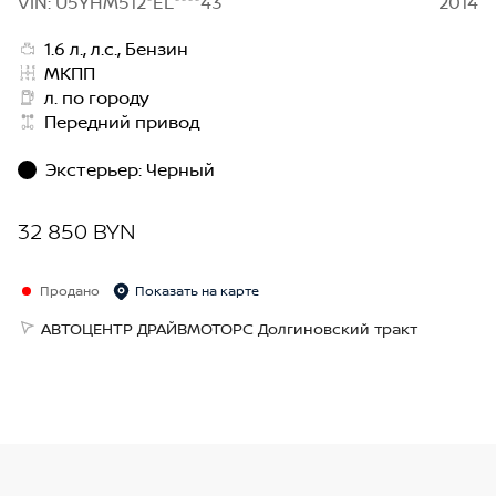
VIN: U5YHM512*EL****43
2014
1.6 л., л.с., Бензин
МКПП
л. по городу
Передний привод
Экстерьер
:
Черный
32 850 BYN
Продано
Показать на карте
АВТОЦЕНТР ДРАЙВМОТОРС Долгиновский тракт