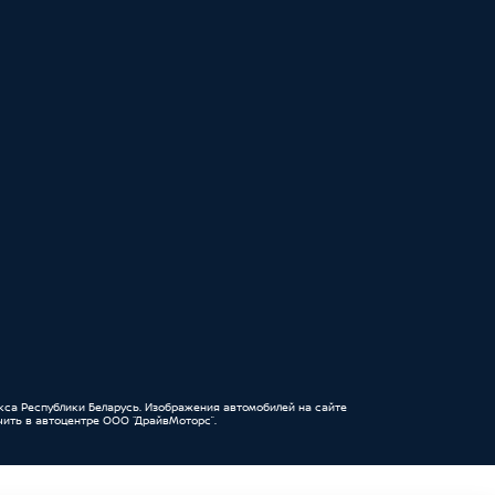
кса Республики Беларусь. Изображения автомобилей на сайте
ить в автоцентре ООО “ДрайвМоторс”.