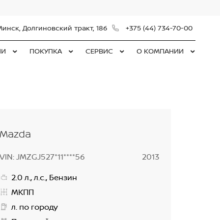
Минск, Долгиновский тракт, 186
+375 (44) 734-70-00
ЛИ
ПОКУПКА
СЕРВИС
О КОМПАНИИ
Mazda
VIN: JMZGJ527*11****56
2013
2.0 л., л.с., Бензин
МКПП
л. по городу