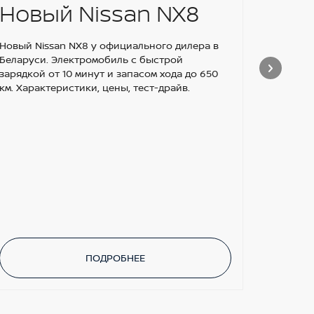
Новый Nissan NX8
Уст
омы
Новый Nissan NX8 у официального дилера в
Беларуси. Электромобиль с быстрой
зад
зарядкой от 10 минут и запасом хода до 650
км. Характеристики, цены, тест-драйв.
Niss
Nis
ски
Установ
для Niss
Скидка 
ПОДРОБНЕЕ