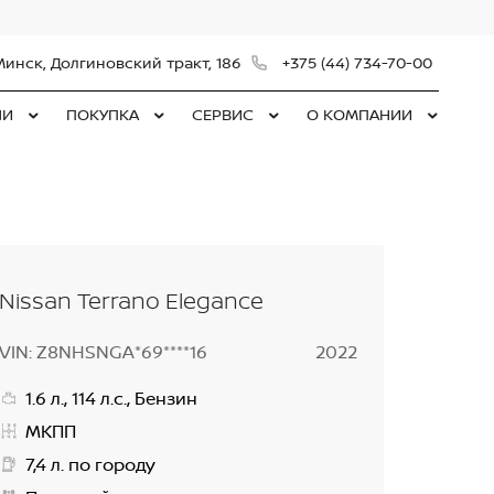
Минск, Долгиновский тракт, 186
+375 (44) 734-70-00
ЛИ
ПОКУПКА
СЕРВИС
О КОМПАНИИ
Nissan Terrano Elegance
VIN: Z8NHSNGA*69****16
2022
1.6 л., 114 л.с., Бензин
МКПП
7,4 л. по городу