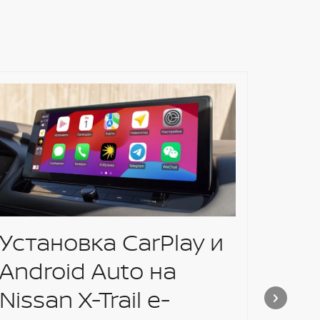
Кор
кул
Установка CarPlay и
Android Auto на
Nissan X-Trail e-