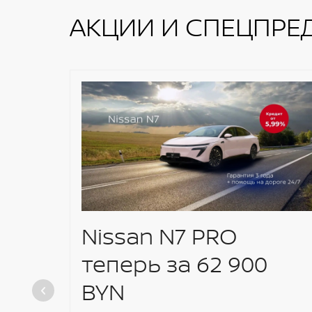
Функция открытия стекла водителя в
АКЦИИ И СПЕЦПРЕ
Бортовой компьютер
Nissan N7 PRO
теперь за 62 900
BYN