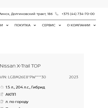
Минск, Долгиновский тракт, 186
+375 (44) 734-70-00
ЛИ
ПОКУПКА
СЕРВИС
О КОМПАНИИ
Nissan X-Trail TOP
VIN: LGBM26E8*PW****30
2023
1.5 л., 204 л.с., Гибрид
АКПП
л. по городу