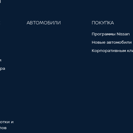
И
С
АВТОМОБИЛИ
ПОКУПКА
Программы Nissan
Новые автомобили
Корпоративным кл
и
тра
отки и
лов