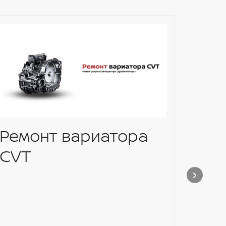
Ремонт вариатора
Уст
CVT
омы
зад
Niss
Nis