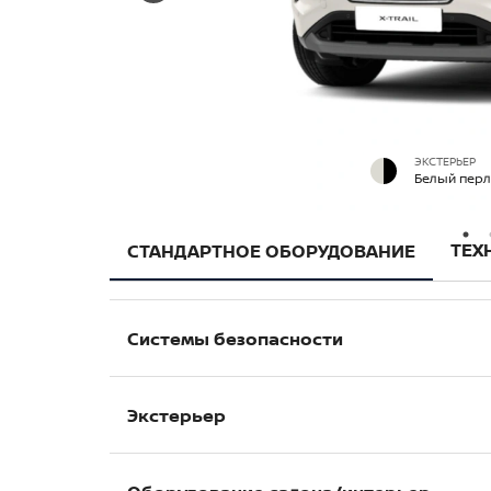
ЭКСТЕРЬЕР
Белый перл
ТЕХ
СТАНДАРТНОЕ ОБОРУДОВАНИЕ
Системы безопасности
Антиблокировочна система (ABS)
Экстерьер
Система распределения тормозных ус
Система помощи при торможении (EBA
Полностью светодиодные Bi-Led фар