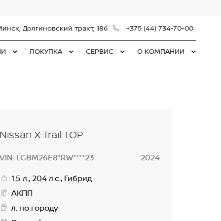
Минск, Долгиновский тракт, 186
+375 (44) 734-70-00
ЛИ
ПОКУПКА
СЕРВИС
О КОМПАНИИ
Nissan X-Trail TOP
VIN: LGBM26E8*RW****23
2024
1.5 л., 204 л.с., Гибрид
АКПП
л. по городу