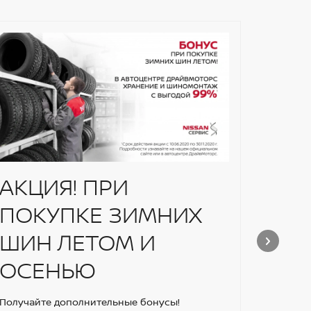
АКЦИЯ! ПРИ
Нов
ПОКУПКЕ ЗИМНИХ
Новый N
Беларус
ШИН ЛЕТОМ И
зарядкой
км. Хара
ОСЕНЬЮ
Получайте дополнительные бонусы!