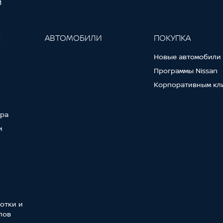
И
С
АВТОМОБИЛИ
ПОКУПКА
Новые автомобили
Программы Nissan
Корпоративным кл
тра
и
отки и
лов