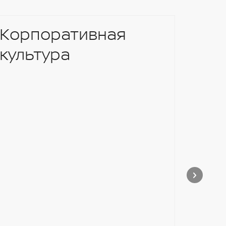
Корпоративная
культура
2 Г
НА
ЗА