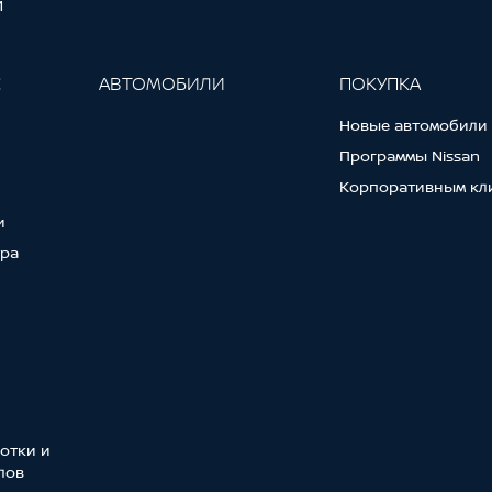
И
С
АВТОМОБИЛИ
ПОКУПКА
Новые автомобили
Программы Nissan
Корпоративным кл
и
тра
отки и
лов