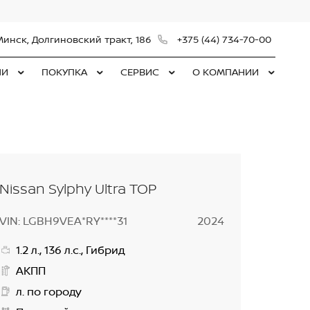
Минск, Долгиновский тракт, 186
+375 (44) 734-70-00
ЛИ
ПОКУПКА
СЕРВИС
О КОМПАНИИ
Nissan Sylphy Ultra TOP
VIN: LGBH9VEA*RY****31
2024
1.2 л., 136 л.с., Гибрид
АКПП
л. по городу