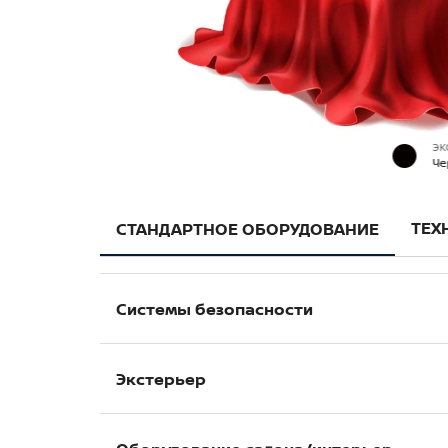
ЭК
Че
ТЕХ
СТАНДАРТНОЕ ОБОРУДОВАНИЕ
Системы безопасности
Антиблокировочна система (ABS)
Экстерьер
Система распределения тормозных ус
Система помощи при торможении (EBA/
Полностью светодиодные Bi-Led фары