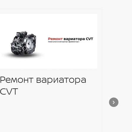
Ремонт вариатора
АКЦ
CVT
ПО
ШИ
ОС
Получай