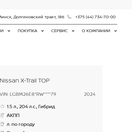
Минск, Долгиновский тракт, 186
+375 (44) 734-70-00
ЛИ
ПОКУПКА
СЕРВИС
О КОМПАНИИ
Nissan X-Trail TOP
VIN: LGBM26E8*RW****79
2024
1.5 л., 204 л.с., Гибрид
АКПП
л. по городу