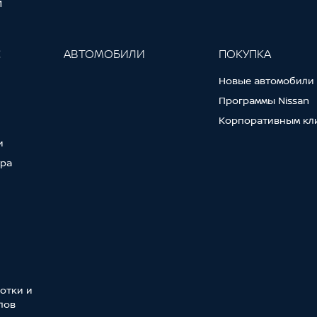
И
С
АВТОМОБИЛИ
ПОКУПКА
Новые автомобили
Программы Nissan
Корпоративным кл
и
тра
отки и
лов