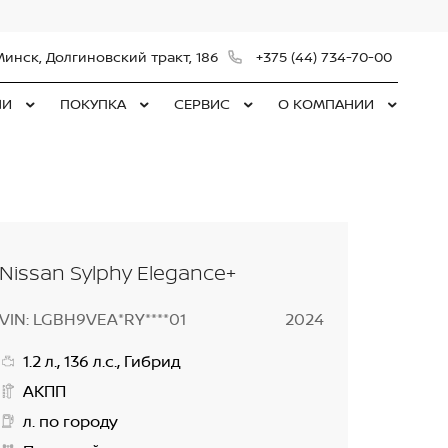
Минск, Долгиновский тракт, 186
+375 (44) 734-70-00
ЛИ
ПОКУПКА
СЕРВИС
О КОМПАНИИ
Nissan Sylphy Elegance+
VIN: LGBH9VEA*RY****01
2024
1.2 л., 136 л.с., Гибрид
АКПП
л. по городу