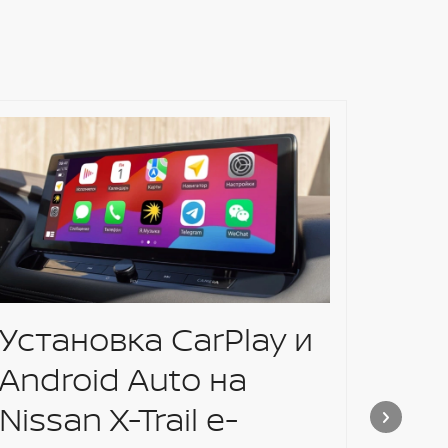
Установка CarPlay и
Нов
Android Auto на
Новый N
Беларус
Nissan X-Trail e-
зарядкой
км. Хара