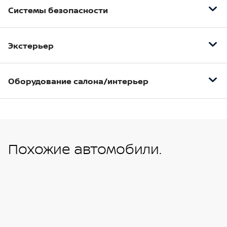
Системы безопасности
Антиблокировочна система (ABS)
Экстерьер
Система распределения тормозных усилий
(EBD)
Полностью светодиодные Bi-Led фары с
Система помощи при торможении (EBA/BAS/BA
автоматической регулировкой
Оборудование салона/интерьер
и т.д.)
Светодиодные передние противотуманные
Система контроля тяги (ASR)
Двухзонный климат-контроль c тепловым
фары
насосом
Система стабилизации автомобиля (ESP)
Светодиотдные задние фонари
Отдельные воздуховоды для 2-го ряда сидений
Система помощи при подъеме Hill-Start Assist
Сведодиодные дневные ходвые огни с функцией
Похожие автомобили.
Control
Высокоэффективная система фильтрации
follow me home
воздуха
Шторки безопасности для передних и задних
Секвентальные передние и задние поворотники
пассажиров
Система мониторинга частиц PM 2,5
Задний противотуманный фонарь
Ремни безопасности передних сидений
Стеклоподъемники передних и задних стекол с
Панорамная крыша с люком
(регулируемые по высоте)
функцией AUTO и функцией антизащемление
Задний спойлер на багажной двери
Ремни безопасности с предварительным
Двойные звуконепроницаемые стекла всех