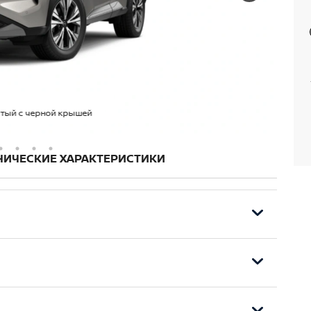
тый с черной крышей
НИЧЕСКИЕ ХАРАКТЕРИСТИКИ
ы
анные фары
панель 3D