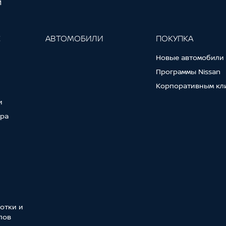
И
С
АВТОМОБИЛИ
ПОКУПКА
Новые автомобили
Программы Nissan
Корпоративным кл
и
тра
отки и
лов