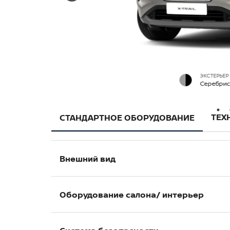
ЭКСТЕРЬЕР
Cеребрис
ТЕХ
СТАНДАРТНОЕ ОБОРУДОВАНИЕ
Внешний вид
Полностью светодиодные Bi-Led фар
Оборудование салона/ интерьер
Светодиодные передние противотум
Светодиодные задние фонари
7-дюймовая цветная интерактивная 