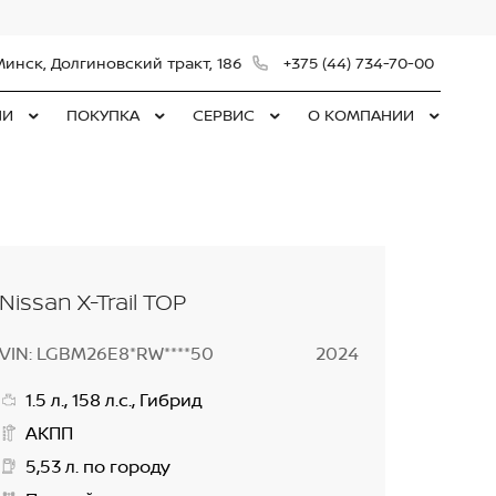
Минск, Долгиновский тракт, 186
+375 (44) 734-70-00
ЛИ
ПОКУПКА
СЕРВИС
О КОМПАНИИ
Nissan X-Trail TOP
VIN: LGBM26E8*RW****50
2024
1.5 л., 158 л.с., Гибрид
АКПП
5,53 л. по городу