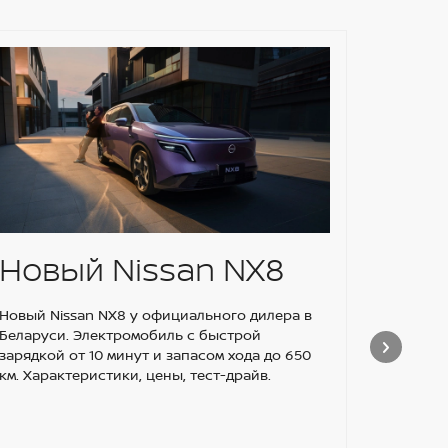
Новый Nissan NX8
Уст
омы
Новый Nissan NX8 у официального дилера в
Беларуси. Электромобиль с быстрой
зад
зарядкой от 10 минут и запасом хода до 650
км. Характеристики, цены, тест-драйв.
Niss
Nis