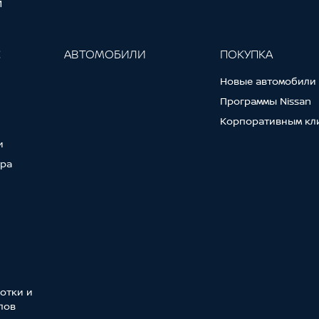
И
С
АВТОМОБИЛИ
ПОКУПКА
Новые автомобили
Программы Nissan
Корпоративным кл
и
тра
отки и
лов