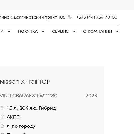
Минск, Долгиновский тракт, 186
+375 (44) 734-70-00
ЛИ
ПОКУПКА
СЕРВИС
О КОМПАНИИ
Nissan X-Trail TOP
VIN: LGBM26E8*PW****80
2023
1.5 л., 204 л.с., Гибрид
АКПП
л. по городу