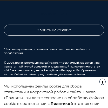
ПОЗВОНИТЕ МНЕ
ЗАПИСЬ НА СЕРВИС
¹ Рекомендованная розничная цена с учетом специального
предложения
© 2026, Вся информация на сайте носит рекламный характер и не
является публичной офертой, определяемой положениями статьи
464 Гражданского кодекса Республики Беларусь. Изображения
автомобилей на сайте представлены для ознакомления.
Комплектации и цены могут быть изменены без предварительного
оповещения. Более подробную информацию можно получить в
Мы используем файлы cookie для сбора
автоцентре ООО “ДрайвМоторс”.
Cделано в UDP Auto
статистики и корректной работы сайта. Нажав
«Принять», вы даете согласие на обработку файлов
ЭЛЕКТРОННАЯ КНИГА ОТЗЫВОВ
cookie в соответствии с
Политикой
в отношении