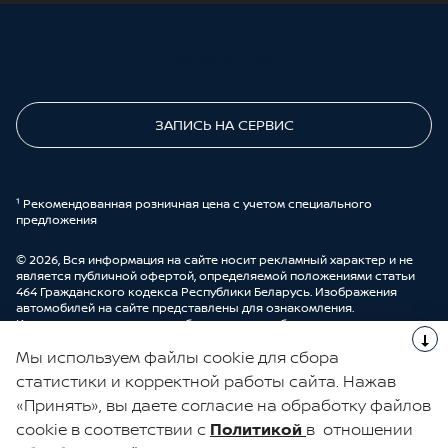
ПОЗВОНИТЕ МНЕ
ЗАПИСЬ НА СЕРВИС
¹ Рекомендованная розничная цена с учетом специального
предложения
© 2026, Вся информация на сайте носит рекламный характер и не
является публичной офертой, определяемой положениями статьи
464 Гражданского кодекса Республики Беларусь. Изображения
автомобилей на сайте представлены для ознакомления.
Комплектации и цены могут быть изменены без предварительного
оповещения. Более подробную информацию можно получить в
Мы используем файлы cookie для сбора
автоцентре ООО “ДрайвМоторс”.
Cделано в UDP Auto
статистики и корректной работы сайта. Нажав
«Принять», вы даете согласие на обработку файлов
ЭЛЕКТРОННАЯ КНИГА ОТЗЫВОВ
cookie в соответствии с
Политикой
в отношении