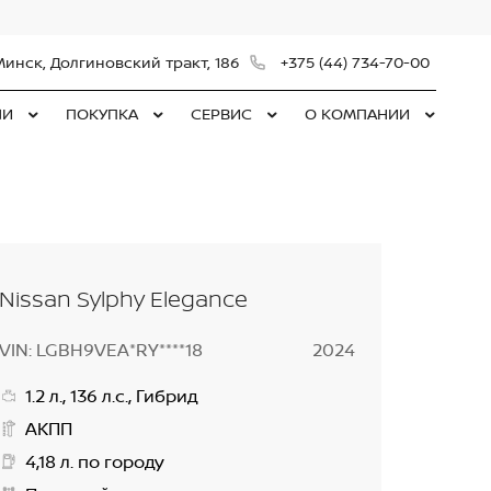
Минск, Долгиновский тракт, 186
+375 (44) 734-70-00
ЛИ
ПОКУПКА
СЕРВИС
О КОМПАНИИ
Nissan Sylphy Elegance
VIN: LGBH9VEA*RY****18
2024
1.2 л., 136 л.с., Гибрид
АКПП
4,18 л. по городу