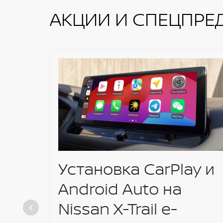
Встроенный регистратор движения
Система динамического контроля ав
АКЦИИ И СПЕЦПРЕ
Установка CarPlay и
Android Auto на
Nissan X-Trail e-