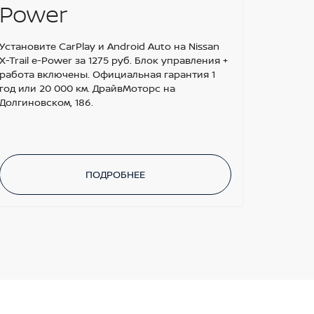
Power
Забирай
версии 
Установите CarPlay и Android Auto на Nissan
кредит 
X-Trail e-Power за 1275 руб. Блок управления +
полная у
работа включены. Официальная гарантия 1
поддерж
год или 20 000 км. ДрайвМоторс на
Долгиновском, 186.
ПОДРОБНЕЕ