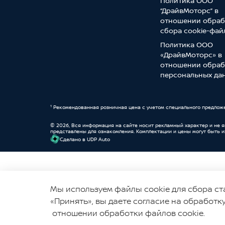
Политика ООО
“ДрайвМоторс” в
отношении обраб
сбора cookie-фай
Политика ООО
«ДрайвМоторс» в
отношении обраб
персональных да
¹ Рекомендованная розничная цена с учетом специального предлож
© 2026, Вся информация на сайте носит рекламный характер и не 
представлены для ознакомления. Комплектации и цены могут быть 
Cделано в UDP Auto
© 2026, УНП 191111259
Мы используем файлы cookie для сбора ст
ООО "ДрайвМоторс"
«Принять», вы даете согласие на обработк
отношении обработки файлов cookie.