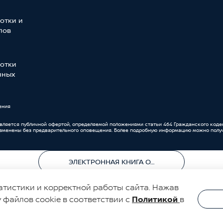
отки и
лов
отки
нных
ения
является публичной офертой, определяемой положениями статьи 464 Гражданского коде
изменены без предварительного оповещения. Более подробную информацию можно получ
ЭЛЕКТРОННАЯ КНИГА ОТЗЫВОВ
атистики и корректной работы сайта. Нажав
у файлов cookie в соответствии с
Политикой
в