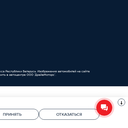
кса Республики Беларусь. Изображения автомобилей на сайте
ить в автоцентре ООО “ДрайвМоторс”.
УНП 191111259 ООО "ДрайвМоторс"
ПРИНЯТЬ
ОТКАЗАТЬСЯ