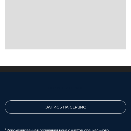
динамиками (с функцией FM и системой ввода с
несколькими источниками USB) (с аудиовходом
Bluetooth)
Интеллектуальный адаптивный круиз ICC
Задний центральный подлокотник (с двойными
подстаканниками)
Светодиодная интерьерная подстветка
Встроенный регистратор движения
ПОЗВОНИТЕ МНЕ
ЗАПИСЬ НА СЕРВИС
¹ Рекомендованная розничная цена с учетом специального