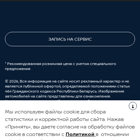
ПОЗВОНИТЕ МНЕ
ЗАПИСЬ НА СЕРВИС
¹ Рекомендованная розничная цена с учетом специального
предложения
© 2026, Вся информация на сайте носит рекламный характер и не
является публичной офертой, определяемой положениями статьи
464 Гражданского кодекса Республики Беларусь. Изображения
автомобилей на сайте представлены для ознакомления.
Комплектации и цены могут быть изменены без предварительного
оповещения. Более подробную информацию можно получить в
Мы используем файлы cookie для сбора
автоцентре ООО “ДрайвМоторс”.
Cделано в UDP Auto
статистики и корректной работы сайта. Нажав
«Принять», вы даете согласие на обработку файлов
ЭЛЕКТРОННАЯ КНИГА ОТЗЫВОВ
cookie в соответствии с
Политикой
в отношении