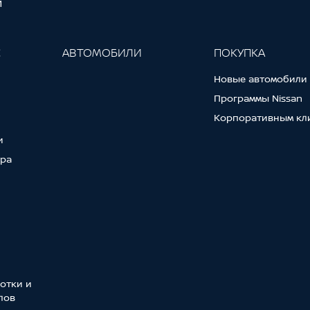
И
С
АВТОМОБИЛИ
ПОКУПКА
Новые автомобили
Программы Nissan
Корпоративным кл
и
тра
отки и
лов