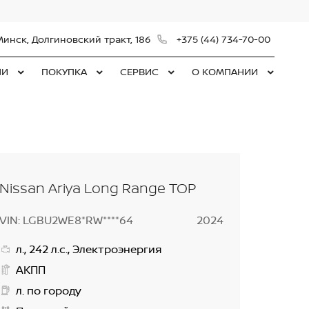
Минск, Долгиновский тракт, 186
+375 (44) 734-70-00
ЛИ
ПОКУПКА
СЕРВИС
О КОМПАНИИ
Nissan Ariya Long Range TOP
VIN: LGBU2WE8*RW****64
2024
л., 242 л.с., Электроэнергия
АКПП
л. по городу