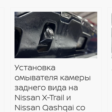
 дальним и ближним светом
 указателя поворота
ктрической регулировкой (с функцией
 складыванием, наклоном при движении задним
автоматическим антибликовым покрытием
 скорости
Установка
омывателя камеры
заднего вида на
Nissan X-Trail и
Nissan Qashqai со