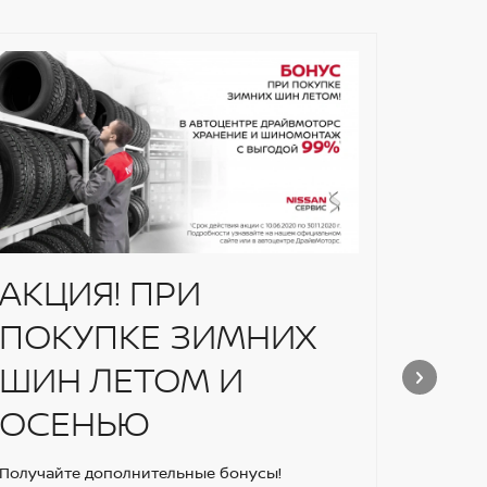
АКЦИЯ! ПРИ
Nis
ПОКУПКЕ ЗИМНИХ
теп
ШИН ЛЕТОМ И
BY
ОСЕНЬЮ
Забирай
версии 
Получайте дополнительные бонусы!
кредит 