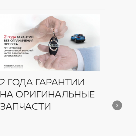
2 ГОДА ГАРАНТИИ
Уст
НА ОРИГИНАЛЬНЫЕ
And
ЗАПЧАСТИ
Niss
Pow
Установи