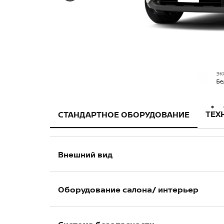
ЭК
Бе
ТЕХ
СТАНДАРТНОЕ ОБОРУДОВАНИЕ
Внешний вид
Полностью светодиодные Bi-Led фар
Оборудование салона/ интерьер
Светодиодные передние противотум
Светодиодные задние фонари
7-дюймовая цветная интерактивная 