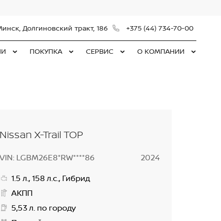
Минск, Долгиновский тракт, 186
+375 (44) 734-70-00
ЛИ
ПОКУПКА
СЕРВИС
О КОМПАНИИ
Nissan X-Trail TOP
VIN: LGBM26E8*RW****86
2024
1.5 л., 158 л.с., Гибрид
АКПП
5,53 л. по городу