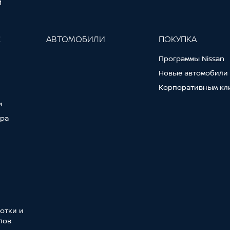
И
С
АВТОМОБИЛИ
ПОКУПКА
Программы Nissan
Новые автомобили
Корпоративным кл
и
тра
отки и
лов