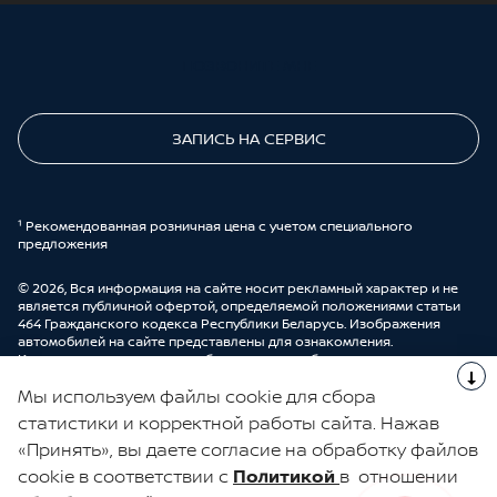
ПОЗВОНИТЕ МНЕ
ЗАПИСЬ НА СЕРВИС
¹ Рекомендованная розничная цена с учетом специального
предложения
© 2026, Вся информация на сайте носит рекламный характер и не
является публичной офертой, определяемой положениями статьи
464 Гражданского кодекса Республики Беларусь. Изображения
автомобилей на сайте представлены для ознакомления.
Комплектации и цены могут быть изменены без предварительного
оповещения. Более подробную информацию можно получить в
Мы используем файлы cookie для сбора
автоцентре ООО “ДрайвМоторс”.
Cделано в UDP Auto
статистики и корректной работы сайта. Нажав
«Принять», вы даете согласие на обработку файлов
ЭЛЕКТРОННАЯ КНИГА ОТЗЫВОВ
cookie в соответствии с
Политикой
в отношении