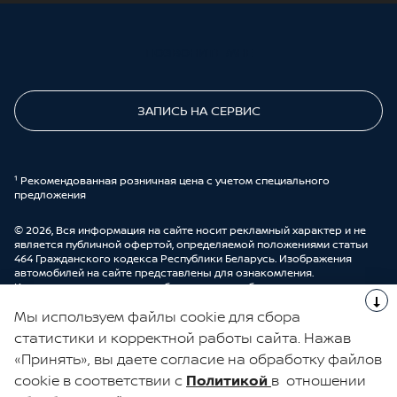
ПОЗВОНИТЕ МНЕ
ЗАПИСЬ НА СЕРВИС
¹ Рекомендованная розничная цена с учетом специального
предложения
© 2026, Вся информация на сайте носит рекламный характер и не
является публичной офертой, определяемой положениями статьи
464 Гражданского кодекса Республики Беларусь. Изображения
автомобилей на сайте представлены для ознакомления.
Комплектации и цены могут быть изменены без предварительного
оповещения. Более подробную информацию можно получить в
Мы используем файлы cookie для сбора
автоцентре ООО “ДрайвМоторс”.
Cделано в UDP Auto
статистики и корректной работы сайта. Нажав
«Принять», вы даете согласие на обработку файлов
ЭЛЕКТРОННАЯ КНИГА ОТЗЫВОВ
cookie в соответствии с
Политикой
в отношении