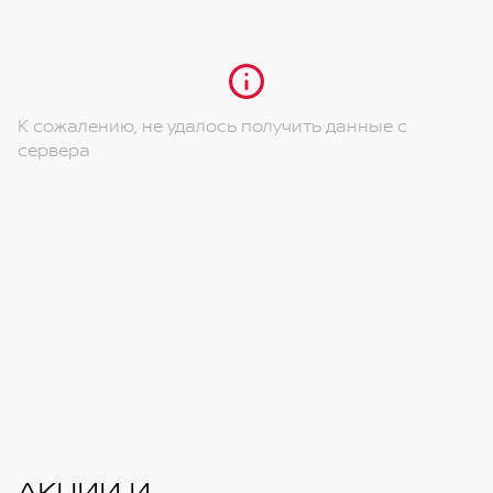
(сиденье водителя, сиденье пассажира (опция))
Передний/задний центральный подлокотник
Задний держатель для стаканов
К сожалению, не удалось получить данные с
сервера
АКЦИИ И