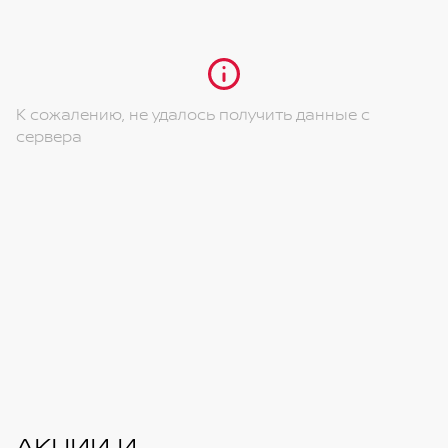
(сиденье водителя, сиденье пассажира (опция))
Передний/задний центральный подлокотник
Задний держатель для стаканов
К сожалению, не удалось получить данные с
сервера
АКЦИИ И