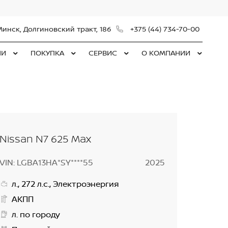
Минск, Долгиновский тракт, 186
+375 (44) 734-70-00
ЛИ
ПОКУПКА
СЕРВИС
О КОМПАНИИ
Nissan N7 625 Max
VIN: LGBA13HA*SY****55
2025
л., 272 л.с., Электроэнергия
АКПП
л. по городу