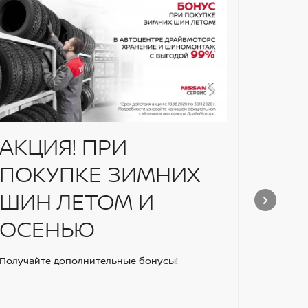
АКЦИЯ! ПРИ
Уст
ПОКУПКЕ ЗИМНИХ
омы
ШИН ЛЕТОМ И
зад
ОСЕНЬЮ
Niss
Nis
Получайте дополнительные бонусы!
ски