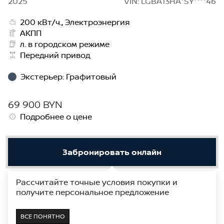
2025
VIN: LGBA13HA*SY****46
200 кВт/ч., Электроэнергия
АКПП
л. в городском режиме
Передний привод
Экстерьер
:
Графитовый
69 900 BYN
Подробнее о цене
Забронировать онлайн
Рассчитайте точные условия покупки и
Получить предложение
получите персональное предложение
В наличии
Показать на карте
ВСЕ ПОНЯТНО