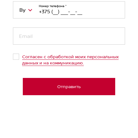
Номер телефона
*
By
Belarus (Беларусь)
+375
Email
Kazakhstan (Казахстан)
+7
Russian Federation (Российская
+7
Согласен с обработкой моих персональных
Федерация)
данных и на коммуникацию.
Uzbekistan (Ўзбекистон)
+998
United Arab Emirates (الإمارات العربية
+971
Отправить
المتحدة‎)
Japan (日本)
+81
Germany (Deutschland)
+49
Ukraine (Україна)
+380