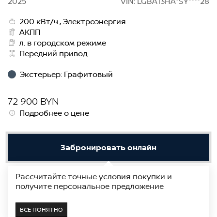
2025
VIN: LGBA13HA*SY****28
200 кВт/ч., Электроэнергия
АКПП
л. в городском режиме
Передний привод
Экстерьер
:
Графитовый
72 900 BYN
Подробнее о цене
Забронировать онлайн
Рассчитайте точные условия покупки и
Получить предложение
получите персональное предложение
В наличии
Показать на карте
ВСЕ ПОНЯТНО