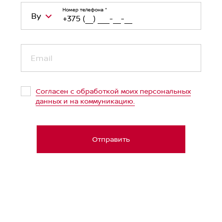
Номер телефона
*
By
Belarus (Беларусь)
+375
Email
Kazakhstan (Казахстан)
+7
Russian Federation (Российская
+7
Согласен с обработкой моих персональных
Федерация)
данных и на коммуникацию.
Uzbekistan (Ўзбекистон)
+998
United Arab Emirates (الإمارات العربية
+971
Отправить
المتحدة‎)
Japan (日本)
+81
Germany (Deutschland)
+49
Ukraine (Україна)
+380