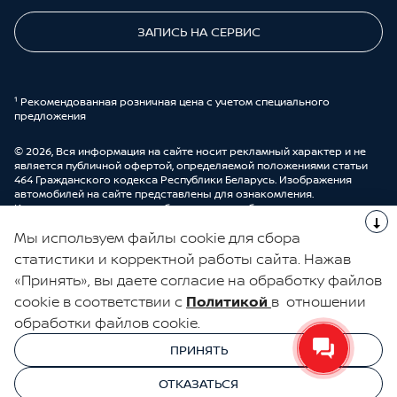
ЗАПИСЬ НА СЕРВИС
¹ Рекомендованная розничная цена с учетом специального
предложения
© 2026, Вся информация на сайте носит рекламный характер и не
является публичной офертой, определяемой положениями статьи
464 Гражданского кодекса Республики Беларусь. Изображения
автомобилей на сайте представлены для ознакомления.
Комплектации и цены могут быть изменены без предварительного
оповещения. Более подробную информацию можно получить в
Мы используем файлы cookie для сбора
автоцентре ООО “ДрайвМоторс”.
Cделано в UDP Auto
статистики и корректной работы сайта. Нажав
«Принять», вы даете согласие на обработку файлов
ЭЛЕКТРОННАЯ КНИГА ОТЗЫВОВ
cookie в соответствии с
Политикой
в отношении
обработки файлов cookie.
© 2026, УНП 191111259
УНП 191111259 ООО "ДрайвМоторс"
ПРИНЯТЬ
ООО "ДрайвМоторс"
ОТКАЗАТЬСЯ