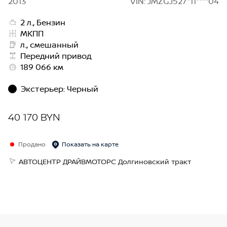
2013
VIN: JMZGJ527*11****04
2 л., Бензин
МКПП
л., смешанный
Передний привод
189 066 км
Экстерьер
:
Черный
40 170 BYN
Продано
Показать на карте
АВТОЦЕНТР ДРАЙВМОТОРС Долгиновский тракт