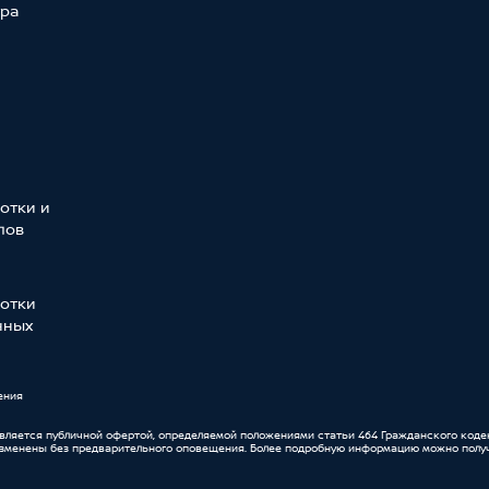
тра
отки и
лов
отки
нных
ения
является публичной офертой, определяемой положениями статьи 464 Гражданского коде
изменены без предварительного оповещения. Более подробную информацию можно получ