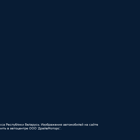
кса Республики Беларусь. Изображения автомобилей на сайте
ить в автоцентре ООО “ДрайвМоторс”.