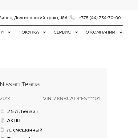
Минск, Долгиновский тракт, 186
+375 (44) 734-70-00
ЛИ
ПОКУПКА
СЕРВИС
О КОМПАНИИ
Nissan Teana
2014
VIN: Z8NBCAL3*ES****01
2.5 л., Бензин
АКПП
л., смешанный