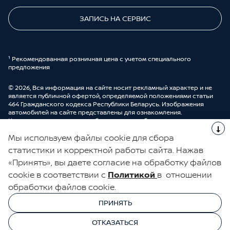
ЗАПИСЬ НА СЕРВИС
¹ Рекомендованная розничная цена с учетом специального
предложения
© 2026, Вся информация на сайте носит рекламный характер и не
является публичной офертой, определяемой положениями статьи
464 Гражданского кодекса Республики Беларусь. Изображения
автомобилей на сайте представлены для ознакомления.
Комплектации и цены могут быть изменены без предварительного
оповещения. Более подробную информацию можно получить в
Мы используем файлы cookie для сбора
автоцентре ООО “ДрайвМоторс”.
Cделано в UDP Auto
статистики и корректной работы сайта. Нажав
«Принять», вы даете согласие на обработку файлов
ЭЛЕКТРОННАЯ КНИГА ОТЗЫВОВ
cookie в соответствии с
Политикой
в отношении
обработки файлов cookie.
© 2026, УНП 191111259
УНП 191111259 ООО "ДрайвМоторс"
ПРИНЯТЬ
ООО "ДрайвМоторс"
ОТКАЗАТЬСЯ