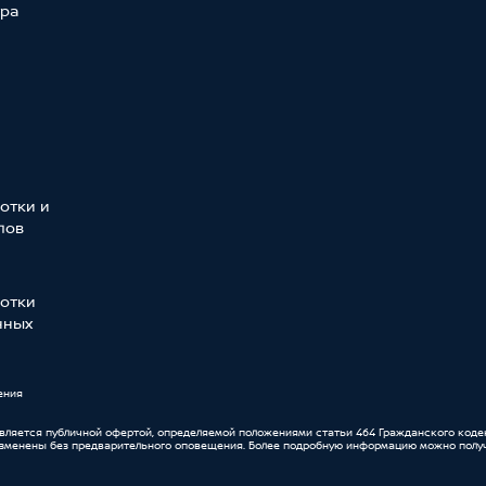
тра
отки и
лов
отки
нных
ения
является публичной офертой, определяемой положениями статьи 464 Гражданского коде
изменены без предварительного оповещения. Более подробную информацию можно получ