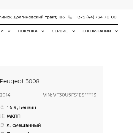
Минск, Долгиновский тракт, 186
+375 (44) 734-70-00
ЛИ
ПОКУПКА
СЕРВИС
О КОМПАНИИ
Peugeot 3008
2014
VIN: VF30U5FS*ES****13
1.6 л., Бензин
МКПП
л., смешанный