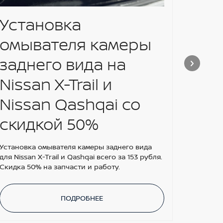
Установка
АКЦ
омывателя камеры
ПО
заднего вида на
ШИ
Nissan X-Trail и
ОС
Nissan Qashqai со
Получай
скидкой 50%
Установка омывателя камеры заднего вида
для Nissan X-Trail и Qashqai всего за 153 рубля.
Скидка 50% на запчасти и работу.
ПОДРОБНЕЕ