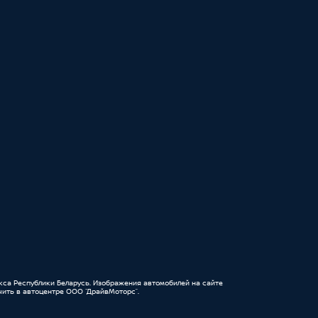
кса Республики Беларусь. Изображения автомобилей на сайте
ить в автоцентре ООО “ДрайвМоторс”.