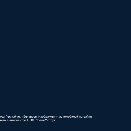
кса Республики Беларусь. Изображения автомобилей на сайте
ить в автоцентре ООО “ДрайвМоторс”.