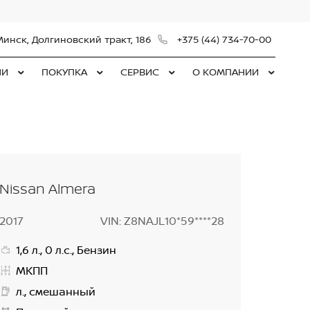
Минск, Долгиновский тракт, 186
+375 (44) 734-70-00
ЛИ
ПОКУПКА
СЕРВИС
О КОМПАНИИ
Nissan Almera
2017
VIN: Z8NAJL10*59****28
1,6 л., 0 л.с., Бензин
МКПП
л., смешанный