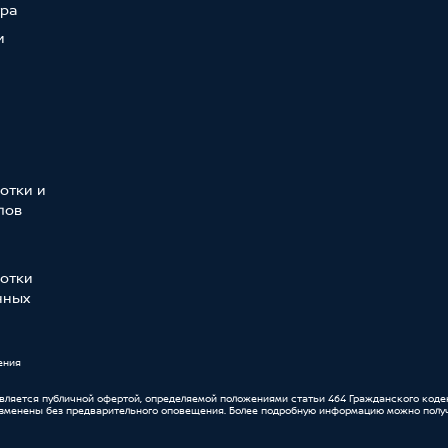
тра
и
отки и
лов
отки
нных
ения
является публичной офертой, определяемой положениями статьи 464 Гражданского коде
изменены без предварительного оповещения. Более подробную информацию можно получ