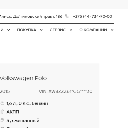
Минск, Долгиновский тракт, 186
+375 (44) 734-70-00
ЛИ
ПОКУПКА
СЕРВИС
О КОМПАНИИ
Volkswagen Polo
2015
VIN: XW8ZZZ61*GG****30
1,6 л., 0 л.с., Бензин
АКПП
л., смешанный