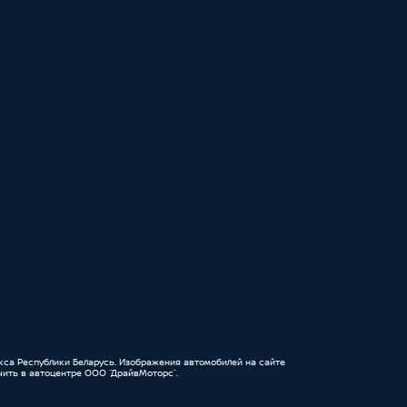
кса Республики Беларусь. Изображения автомобилей на сайте
ить в автоцентре ООО “ДрайвМоторс”.