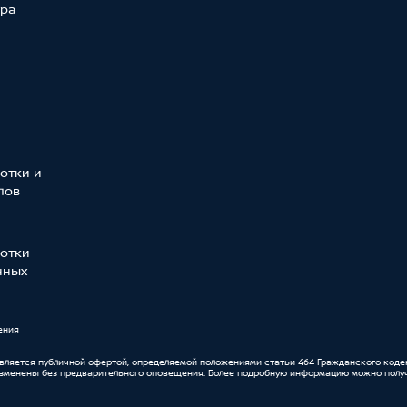
тра
отки и
лов
отки
нных
ения
является публичной офертой, определяемой положениями статьи 464 Гражданского коде
изменены без предварительного оповещения. Более подробную информацию можно получ