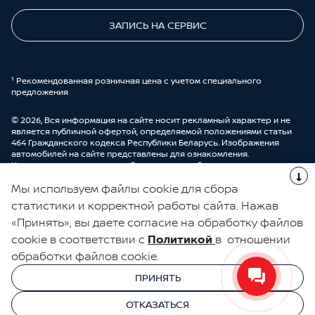
ЗАПИСЬ НА СЕРВИС
¹ Рекомендованная розничная цена с учетом специального
предложения
© 2026, Вся информация на сайте носит рекламный характер и не
является публичной офертой, определяемой положениями статьи
464 Гражданского кодекса Республики Беларусь. Изображения
автомобилей на сайте представлены для ознакомления.
Комплектации и цены могут быть изменены без предварительного
оповещения. Более подробную информацию можно получить в
Мы используем файлы cookie для сбора
автоцентре ООО “ДрайвМоторс”.
Cделано в UDP Auto
статистики и корректной работы сайта. Нажав
«Принять», вы даете согласие на обработку файлов
ЭЛЕКТРОННАЯ КНИГА ОТЗЫВОВ
cookie в соответствии с
Политикой
в отношении
обработки файлов cookie.
© 2026, УНП 191111259
УНП 191111259 ООО "ДрайвМоторс"
ПРИНЯТЬ
ООО "ДрайвМоторс"
ОТКАЗАТЬСЯ