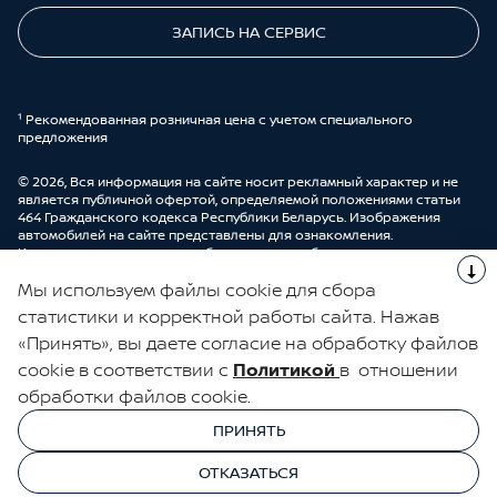
ЗАПИСЬ НА СЕРВИС
¹ Рекомендованная розничная цена с учетом специального
предложения
© 2026, Вся информация на сайте носит рекламный характер и не
является публичной офертой, определяемой положениями статьи
464 Гражданского кодекса Республики Беларусь. Изображения
автомобилей на сайте представлены для ознакомления.
Комплектации и цены могут быть изменены без предварительного
оповещения. Более подробную информацию можно получить в
Мы используем файлы cookie для сбора
автоцентре ООО “ДрайвМоторс”.
Cделано в UDP Auto
статистики и корректной работы сайта. Нажав
«Принять», вы даете согласие на обработку файлов
ЭЛЕКТРОННАЯ КНИГА ОТЗЫВОВ
cookie в соответствии с
Политикой
в отношении
обработки файлов cookie.
© 2026, УНП 191111259
УНП 191111259 ООО "ДрайвМоторс"
ПРИНЯТЬ
ООО "ДрайвМоторс"
ОТКАЗАТЬСЯ