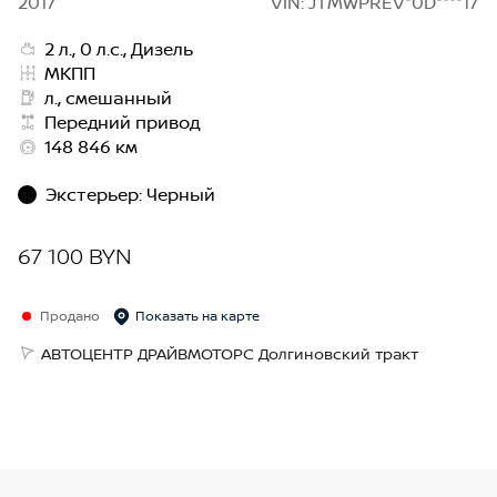
2017
VIN: JTMWPREV*0D****17
2 л., 0 л.с., Дизель
МКПП
л., смешанный
Передний привод
148 846 км
Экстерьер
:
Черный
67 100 BYN
Продано
Показать на карте
АВТОЦЕНТР ДРАЙВМОТОРС Долгиновский тракт