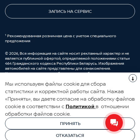
ЗАПИСЬ НА СЕРВИС
¹ Рекомендованная розничная цена с учетом специального
предложения
© 2026, Вся информация на сайте носит рекламный характер и не
является публичной офертой, определяемой положениями статьи
464 Гражданского кодекса Республики Беларусь. Изображения
автомобилей на сайте представлены для ознакомления.
Комплектации и цены могут быть изменены без предварительного
оповещения. Более подробную информацию можно получить в
Мы используем файлы cookie для сбора
автоцентре ООО “ДрайвМоторс”.
Cделано в UDP Auto
статистики и корректной работы сайта. Нажав
«Принять», вы даете согласие на обработку файлов
ЭЛЕКТРОННАЯ КНИГА ОТЗЫВОВ
cookie в соответствии с
Политикой
в отношении
обработки файлов cookie.
© 2026, УНП 191111259
УНП 191111259 ООО "ДрайвМоторс"
ПРИНЯТЬ
ООО "ДрайвМоторс"
ОТКАЗАТЬСЯ