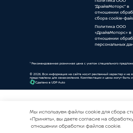
Политика ООО
“ДрайвМоторс” в
отношении обраб
сбора cookie-фай
Политика ООО
«ДрайвМоторс» в
отношении обраб
персональных да
¹ Рекомендованная розничная цена с учетом специального предлож
© 2026, Вся информация на сайте носит рекламный характер и не 
представлены для ознакомления. Комплектации и цены могут быть 
Cделано в UDP Auto
© 2026, УНП 191111259
Мы используем файлы cookie для сбора ст
ООО "ДрайвМоторс"
«Принять», вы даете согласие на обработк
отношении обработки файлов cookie.