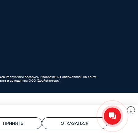
кса Республики Беларусь. Изображения автомобилей на сайте
ить в автоцентре ООО “ДрайвМоторс”.
УНП 191111259 ООО "ДрайвМоторс"
ПРИНЯТЬ
ОТКАЗАТЬСЯ