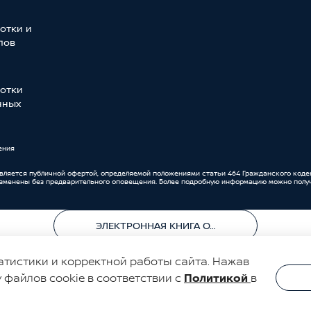
отки и
лов
отки
нных
ения
является публичной офертой, определяемой положениями статьи 464 Гражданского коде
изменены без предварительного оповещения. Более подробную информацию можно получ
ЭЛЕКТРОННАЯ КНИГА ОТЗЫВОВ
атистики и корректной работы сайта. Нажав
у файлов cookie в соответствии с
Политикой
в