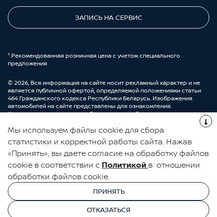
ЗАПИСЬ НА СЕРВИС
¹ Рекомендованная розничная цена с учетом специального
предложения
© 2026, Вся информация на сайте носит рекламный характер и не
является публичной офертой, определяемой положениями статьи
464 Гражданского кодекса Республики Беларусь. Изображения
автомобилей на сайте представлены для ознакомления.
Комплектации и цены могут быть изменены без предварительного
оповещения. Более подробную информацию можно получить в
Мы используем файлы cookie для сбора
автоцентре ООО “ДрайвМоторс”.
Cделано в UDP Auto
статистики и корректной работы сайта. Нажав
«Принять», вы даете согласие на обработку файлов
ЭЛЕКТРОННАЯ КНИГА ОТЗЫВОВ
cookie в соответствии с
Политикой
в отношении
обработки файлов cookie.
© 2026, УНП 191111259
УНП 191111259 ООО "ДрайвМоторс"
ПРИНЯТЬ
ООО "ДрайвМоторс"
ОТКАЗАТЬСЯ