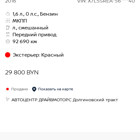
2016
VIN: X7L5SREA*56****40
1,6 л., 0 л.с., Бензин
МКПП
л., смешанный
Передний привод
92 690 км
Экстерьер
:
Красный
29 800 BYN
Продано
Показать на карте
АВТОЦЕНТР ДРАЙВМОТОРС Долгиновский тракт