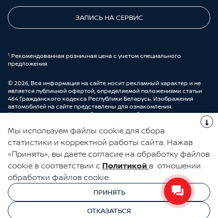
ЗАПИСЬ НА СЕРВИС
¹ Рекомендованная розничная цена с учетом специального
предложения
© 2026, Вся информация на сайте носит рекламный характер и не
является публичной офертой, определяемой положениями статьи
464 Гражданского кодекса Республики Беларусь. Изображения
автомобилей на сайте представлены для ознакомления.
Комплектации и цены могут быть изменены без предварительного
оповещения. Более подробную информацию можно получить в
Мы используем файлы cookie для сбора
автоцентре ООО “ДрайвМоторс”.
Cделано в UDP Auto
статистики и корректной работы сайта. Нажав
«Принять», вы даете согласие на обработку файлов
ЭЛЕКТРОННАЯ КНИГА ОТЗЫВОВ
cookie в соответствии с
Политикой
в отношении
обработки файлов cookie.
© 2026, УНП 191111259
УНП 191111259 ООО "ДрайвМоторс"
ПРИНЯТЬ
ООО "ДрайвМоторс"
ОТКАЗАТЬСЯ