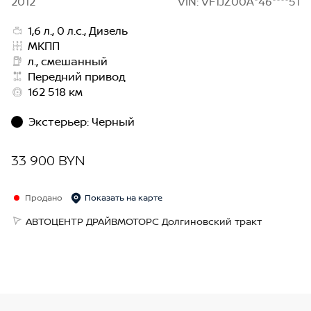
2012
VIN: VF1JZ00A*46****51
1,6 л., 0 л.с., Дизель
МКПП
л., смешанный
Передний привод
162 518 км
Экстерьер
:
Черный
33 900 BYN
Продано
Показать на карте
АВТОЦЕНТР ДРАЙВМОТОРС Долгиновский тракт