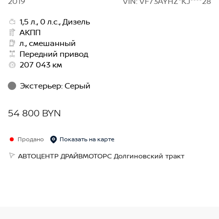
2019
VIN: VF73AYHZ*KJ****28
1,5 л., 0 л.с., Дизель
АКПП
л., смешанный
Передний привод
207 043 км
Экстерьер
:
Серый
54 800 BYN
Продано
Показать на карте
АВТОЦЕНТР ДРАЙВМОТОРС Долгиновский тракт