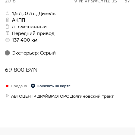
2018
VIN: VF3MCYHZ*JS****57
1,5 л., 0 л.с., Дизель
АКПП
л., смешанный
Передний привод
137 400 км
Экстерьер
:
Серый
69 800 BYN
Продано
Показать на карте
АВТОЦЕНТР ДРАЙВМОТОРС Долгиновский тракт