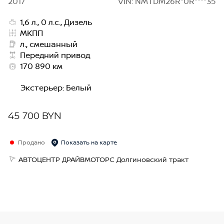
2017
VIN: NMTDM26R*0R****35
1,6 л., 0 л.с., Дизель
МКПП
л., смешанный
Передний привод
170 890 км
Экстерьер
:
Белый
45 700 BYN
Продано
Показать на карте
АВТОЦЕНТР ДРАЙВМОТОРС Долгиновский тракт