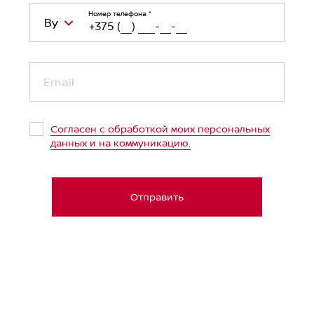
Номер телефона
*
By
Belarus (Беларусь)
+375
Email
Kazakhstan (Казахстан)
+7
Russian Federation (Российская
+7
Согласен с обработкой моих персональных
Федерация)
данных и на коммуникацию.
Uzbekistan (Ўзбекистон)
+998
United Arab Emirates (الإمارات العربية
+971
Отправить
المتحدة‎)
Japan (日本)
+81
Germany (Deutschland)
+49
Ukraine (Україна)
+380