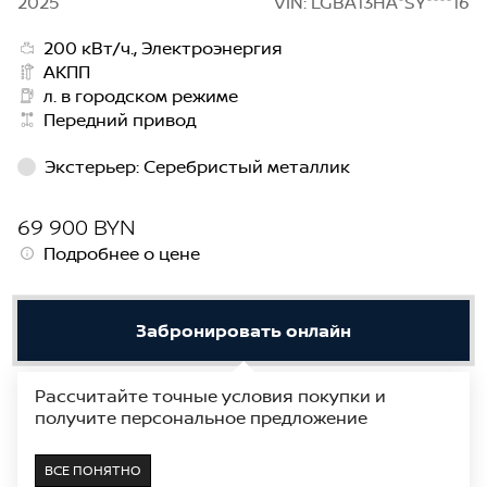
2025
VIN: LGBA13HA*SY****16
200 кВт/ч., Электроэнергия
АКПП
л. в городском режиме
Передний привод
Экстерьер
:
Серебристый металлик
69 900 BYN
Подробнее о цене
Забронировать онлайн
Рассчитайте точные условия покупки и
Получить предложение
получите персональное предложение
В наличии
Показать на карте
ВСЕ ПОНЯТНО