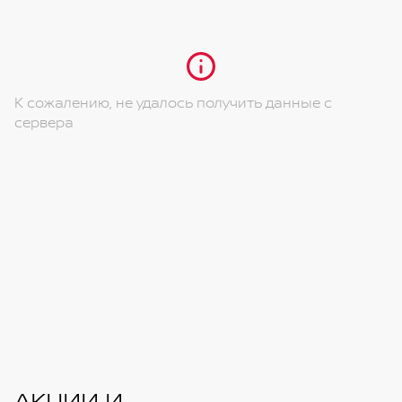
(сиденье водителя, сиденье пассажира (опция))
Передний/задний центральный подлокотник
Задний держатель для стаканов
К сожалению, не удалось получить данные с
сервера
АКЦИИ И