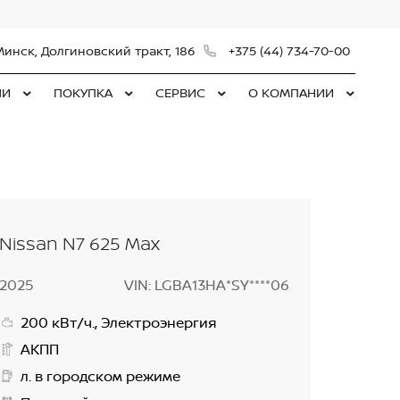
Минск, Долгиновский тракт, 186
+375 (44) 734-70-00
ЛИ
ПОКУПКА
СЕРВИС
О КОМПАНИИ
Nissan N7 625 Max
2025
VIN: LGBA13HA*SY****06
200 кВт/ч., Электроэнергия
АКПП
л. в городском режиме