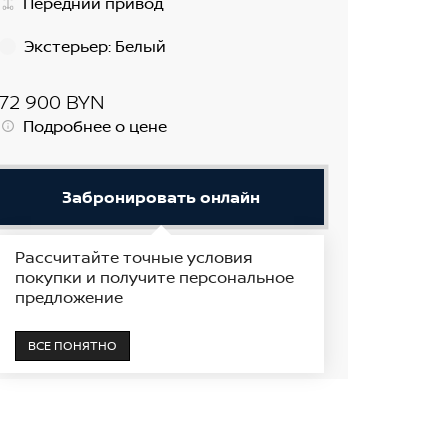
Передний привод
Экстерьер
:
Белый
72 900 BYN
Подробнее о цене
Забронировать онлайн
Рассчитайте точные условия
Получить предложение
покупки и получите персональное
предложение
В наличии
Показать на карте
ВСЕ ПОНЯТНО
Поставщик автомобилей Nissan