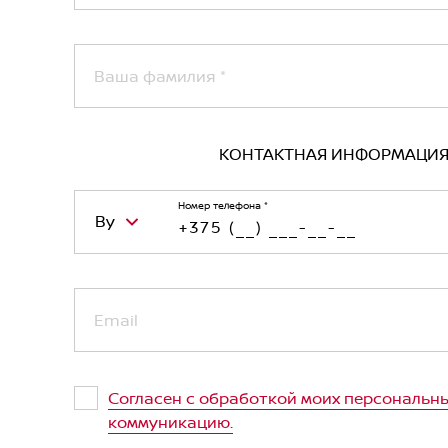
Ваша фамилия
*
КОНТАКТНАЯ ИНФОРМАЦИ
Номер телефона
*
By
Belarus (Беларусь)
Email
Kazakhstan (Казахстан)
Russian Federation (Российская Феде
Согласен с обработкой моих персональны
Uzbekistan (Ўзбекистон)
коммуникацию.