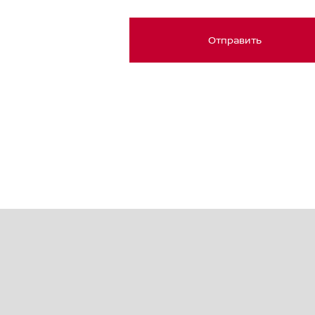
Отправить
Japan (日本)
Germany (Deutschland)
Ukraine (Україна)