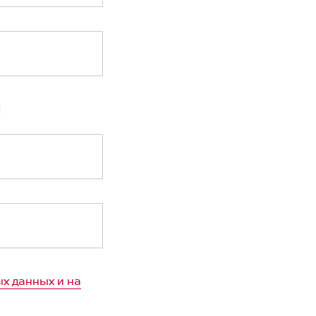
Я
+375
+7
рация)
+7
х данных и на
+998